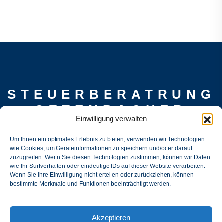
STEUERBERATRUNG
OTTENBACHER
Einwilligung verwalten
Gertraud-Kaltenecker-Str. 28, 93049
Um Ihnen ein optimales Erlebnis zu bieten, verwenden wir Technologien
Regensburg
wie Cookies, um Geräteinformationen zu speichern und/oder darauf
mail@stb-ottenbacher.tax
zuzugreifen. Wenn Sie diesen Technologien zustimmen, können wir Daten
wie Ihr Surfverhalten oder eindeutige IDs auf dieser Website verarbeiten.
0151 51456558
Wenn Sie Ihre Einwilligung nicht erteilen oder zurückziehen, können
bestimmte Merkmale und Funktionen beeinträchtigt werden.
Akzeptieren