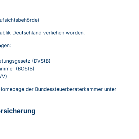
ufsichtsbehörde)
ublik Deutschland verliehen worden.
ngen:
atungsgesetz (DVStB)
kammer (BOStB)
VV)
r Homepage der Bundessteuerberaterkammer unter
ersicherung