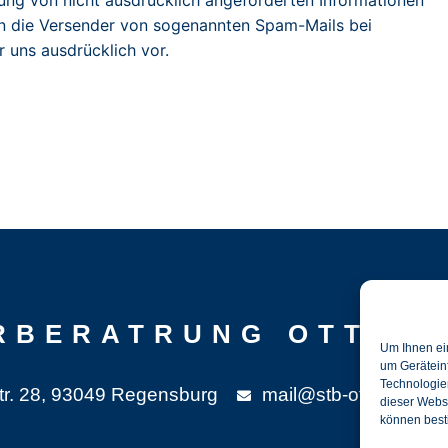
ung von nicht ausdrücklich angeforderten Informationen
egen die Versender von sogenannten Spam-Mails bei
 uns ausdrücklich vor.
RBERATRUNG OTTEN
Um Ihnen ei
um Gerätein
Technologien
tr. 28, 93049 Regensburg
mail@stb-ottenbacher
dieser Websi
können best