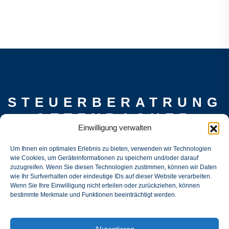
STEUERBERATRUNG
OTTENBACHER
Einwilligung verwalten
Gertraud-Kaltenecker-Str. 28, 93049
Um Ihnen ein optimales Erlebnis zu bieten, verwenden wir Technologien
Regensburg
wie Cookies, um Geräteinformationen zu speichern und/oder darauf
mail@stb-ottenbacher.tax
zuzugreifen. Wenn Sie diesen Technologien zustimmen, können wir Daten
wie Ihr Surfverhalten oder eindeutige IDs auf dieser Website verarbeiten.
0151 51456558
Wenn Sie Ihre Einwilligung nicht erteilen oder zurückziehen, können
bestimmte Merkmale und Funktionen beeinträchtigt werden.